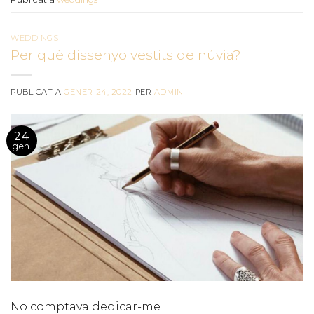
WEDDINGS
Per què dissenyo vestits de núvia?
PUBLICAT A
GENER 24, 2022
PER
ADMIN
24
gen.
No comptava dedicar-me