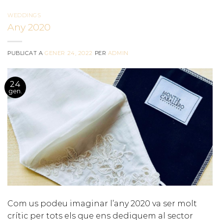
WEDDINGS
Any 2020
PUBLICAT A
GENER 24, 2022
PER
ADMIN
24
gen.
Com us podeu imaginar l’any 2020 va ser molt
crític per tots els que ens dediquem al sector