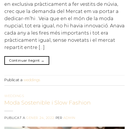
en exclusiva pràcticament a fer vestits de núvia,
crec que la demanda del Mercat em va portar a
dedicar-m’hi . Veia que en el món de la moda
nupcial, tot era igual, no hi havia innovació. Anava
cada any a les fires més importants i tot era
pràcticament igual, sense novetats i el mercat
repartit entre […]
Continuar llegint
→
Publicat a
weddings
WEDDINGS
Moda Sostenible i Slow Fashion
PUBLICAT A
GENER 24, 2022
PER
ADMIN