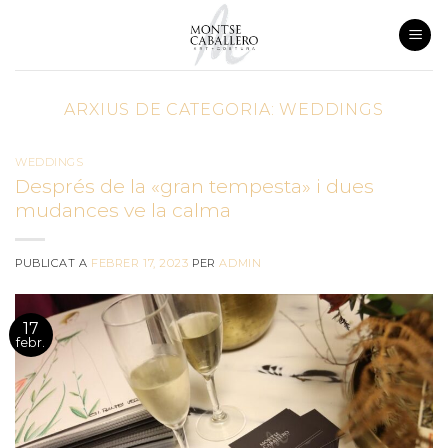
Skip
to
content
ARXIUS DE CATEGORIA:
WEDDINGS
WEDDINGS
Després de la «gran tempesta» i dues
mudances ve la calma
PUBLICAT A
FEBRER 17, 2023
PER
ADMIN
17
febr.