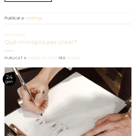
Publicat a
weddings
WEDDINGS
Què m’inspira per crear?
PUBLICAT A
GENER 24, 2022
PER
ADMIN
24
gen.