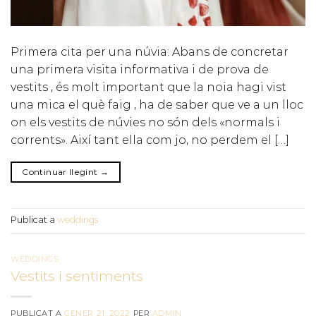
Primera cita per una núvia: Abans de concretar
una primera visita informativa i de prova de
vestits , és molt important que la noia hagi vist
una mica el què faig , ha de saber que ve a un lloc
on els vestits de núvies no són dels «normals i
corrents». Així tant ella com jo, no perdem el […]
Continuar llegint
→
Publicat a
weddings
WEDDINGS
Vestits i sentiments
PUBLICAT A
GENER 21, 2022
PER
ADMIN