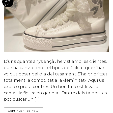
24
gen.
D’uns quants anys ençà , he vist amb les clientes,
que ha canviat molt el tipus de Calçat que s’han
volgut posar pel dia del casament. S’ha prioritzat
totalment la comoditat a la «feminitat». Aquí us
explico pros i contres. Un bon taló estilitza la
cama i la figura en general. Dintre dels talons , es
pot buscar un […]
Continuar llegint
→