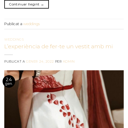
Continuar llegint
→
Publicat a
weddings
WEDDINGS
L’experiència de fer-te un vestit amb mi
PUBLICAT A
GENER 24, 2022
PER
ADMIN
24
gen.