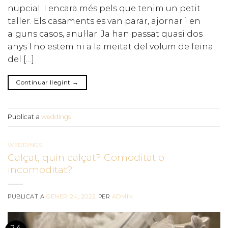
nupcial. I encara més pels que tenim un petit
taller. Els casaments es van parar, ajornar i en
alguns casos, anul·lar. Ja han passat quasi dos
anys I no estem ni a la meitat del volum de feina
del […]
Continuar llegint
→
Publicat a
weddings
WEDDINGS
Calçat, quin calçat? Comoditat o
incomoditat?
PUBLICAT A
GENER 24, 2022
PER
ADMIN