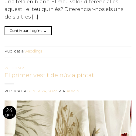
una tela en blanc. El meu valor diferencial és
aquest i el teu quin és? Diferenciar-nos els uns
dels altres […]
Continuar llegint
→
Publicat a
weddings
WEDDINGS
El primer vestit de núvia pintat
PUBLICAT A
GENER 24, 2022
PER
ADMIN
24
gen.