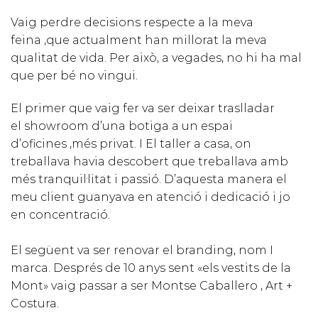
Vaig perdre decisions respecte a la meva
feina ,que actualment han millorat la meva
qualitat de vida. Per això, a vegades, no hi ha mal
que per bé no vingui.
El primer que vaig fer va ser deixar traslladar
el showroom d’una botiga a un espai
d’oficines ,més privat. I El taller a casa, on
treballava havia descobert que treballava amb
més tranquil·litat i passió. D’aquesta manera el
meu client guanyava en atenció i dedicació i jo
en concentració.
El següent va ser renovar el branding, nom I
marca. Després de 10 anys sent «els vestits de la
Mont» vaig passar a ser Montse Caballero , Art +
Costura.