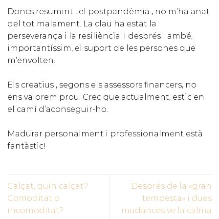
Doncs resumint , el postpandèmia , no m’ha anat
del tot malament. La clau ha estat la
perseverança i la resiliència. I després També,
importantíssim, el suport de les persones que
m’envolten.
Els creatius , segons els assessors financers, no
ens valorem prou. Crec que actualment, estic en
el camí d’aconseguir-ho.
Madurar personalment i professionalment està
fantàstic!
Calçat, quin calçat?
Després de la «gran
Comoditat o
tempesta» i dues
incomoditat?
mudances ve la calma