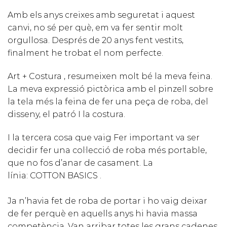
Amb els anys creixes amb seguretat i aquest
canvi, no sé per què, em va fer sentir molt
orgullosa. Després de 20 anys fent vestits,
finalment he trobat el nom perfecte.
Art + Costura , resumeixen molt bé la meva feina.
La meva expressió pictòrica amb el pinzell sobre
la tela més la feina de fer una peça de roba, del
disseny, el patró I la costura.
I la tercera cosa que vaig Fer important va ser
decidir fer una col·lecció de roba més portable,
que no fos d’anar de casament. La
línia: COTTON BASICS .
Ja n’havia fet de roba de portar i ho vaig deixar
de fer perquè en aquells anys hi havia massa
competència. Van arribar totes les grans cadenes