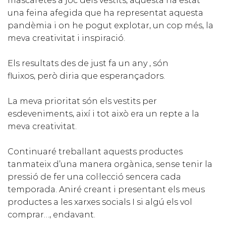
mascaretes a joc dels vestits, aquesta ha estat
una feina afegida que ha representat aquesta
pandèmia i on he pogut explotar, un cop més, la
meva creativitat i inspiració.
Els resultats des de just fa un any , són
fluixos, però diria que esperançadors.
La meva prioritat són els vestits per
esdeveniments, així i tot això era un repte a la
meva creativitat.
Continuaré treballant aquests productes
tanmateix d’una manera orgànica, sense tenir la
pressió de fer una col·lecció sencera cada
temporada. Aniré creant i presentant els meus
productes a les xarxes socials I si algú els vol
comprar…, endavant.