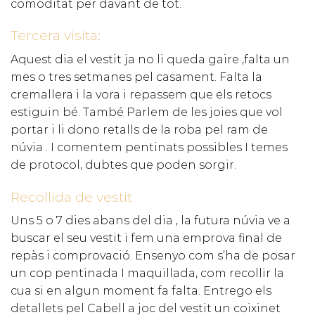
comoditat per davant de tot.
Tercera visita:
Aquest dia el vestit ja no li queda gaire ,falta un
mes o tres setmanes pel casament. Falta la
cremallera i la vora i repassem que els retocs
estiguin bé. També Parlem de les joies que vol
portar i li dono retalls de la roba pel ram de
núvia . I comentem pentinats possibles I temes
de protocol, dubtes que poden sorgir.
Recollida de vestit
Uns 5 o 7 dies abans del dia , la futura núvia ve a
buscar el seu vestit i fem una emprova final de
repàs i comprovació. Ensenyo com s’ha de posar
un cop pentinada I maquillada, com recollir la
cua si en algun moment fa falta. Entrego els
detallets pel Cabell a joc del vestit un coixinet