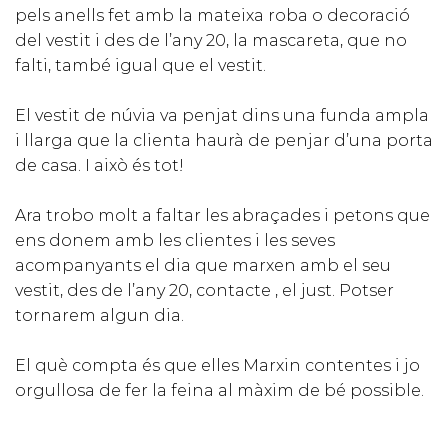
pels anells fet amb la mateixa roba o decoració
del vestit i des de l’any 20, la mascareta, que no
falti, també igual que el vestit.
El vestit de núvia va penjat dins una funda ampla
i llarga que la clienta haurà de penjar d’una porta
de casa. I això és tot!
Ara trobo molt a faltar les abraçades i petons que
ens donem amb les clientes i les seves
acompanyants el dia que marxen amb el seu
vestit, des de l’any 20, contacte , el just. Potser
tornarem algun dia.
El què compta és que elles Marxin contentes i jo
orgullosa de fer la feina al màxim de bé possible.