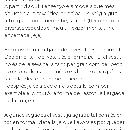
A partir d’aquí li ensenyo els models que més
s’ajusten a la seva idea principal. I si veig algun
altre que li pot quedar bé, també. (Reconec que
diverses vegades el meu ull experimentat l’ha
encertada, jeje).
Emprovar una mitjana de 12 vestits és el normal.
Decidir el tall del vestit és el principal. Si el vestit
no és de la seva talla tant per gran com per petit,
no és problema perquè jo els hi poso perquè es
facin la idea de com pot quedar.
I després ja ve a decidir els detalls, com per
exemple el cinturó, la forma de l’escot, la llargada
de la cua, etc.
Algunes vegades el vestit ja agrada tal com és en
tot en forma i detalls, ja que llavors es pot quedar
el del mostrari , sempre té algun descompte, o li